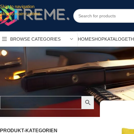
Skip to navigation
Skip to main content
HOME
SHOP
KATALOGE
T
BROWSE CATEGORIES
SUCHE…
Start
/
Taschen
PRODUKT-KATEGORIEN