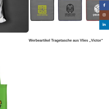
Face
Insta
linke
Werbeartikel Tragetasche aus Vlies „Victor“