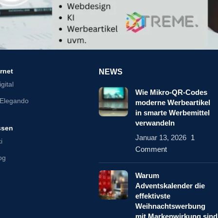
ernet
NEWS
gital
Wie Mikro-QR-Codes
Elegando
moderne Werbeartikel
in smarte Werbemittel
verwandeln
ssen
Januar 13, 2026
1
i
Comment
log
Warum
Adventskalender die
effektivste
Weihnachtswerbung
mit Markenwirkung sind