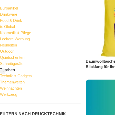
Büroartikel
Drinkware
Food & Drink
ix-Global
Kosmetik & Pflege
Leckere Werbung
Neuheiten
Outdoor
Quietschenten
Baumwolltasche 
Schreibgeräte
Blickfang für I
Taschen
Technik & Gadgets
Themenwelten
Weihnachten
Werkzeug
FILTERN NACH DRUCKTECHNIK