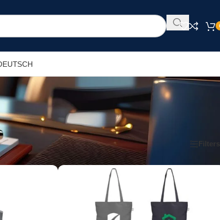
DEUTSCH
Show
9
12
18
24
Filters