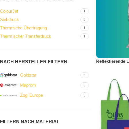
ColourJet
1
Siebdruck
5
Thermische Übertragung
1
Thermischer Transferdruck
1
Reflektierende 
NACH HERSTELLER FILTERN
Goldstar
5
Maprom
3
Zogi Europe
3
FILTERN NACH MATERIAL