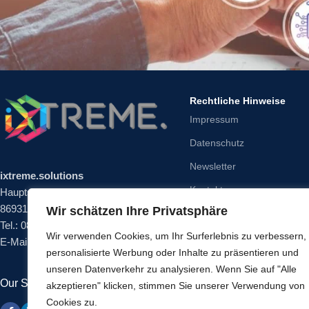
Rechtliche Hinweise
Impressum
Datenschutz
Newsletter
ixtreme.solutions
Kontakt
Hauptstrasse 18
86931 Prittriching
Wir schätzen Ihre Privatsphäre
Mein Konto
Tel.: 08206/466 97 94
Wir verwenden Cookies, um Ihr Surferlebnis zu verbessern,
Widerrufsrecht
E-Mail:
office@ixtreme.solutions
personalisierte Werbung oder Inhalte zu präsentieren und
unseren Datenverkehr zu analysieren. Wenn Sie auf "Alle
Our Social Links:
akzeptieren" klicken, stimmen Sie unserer Verwendung von
Cookies zu.