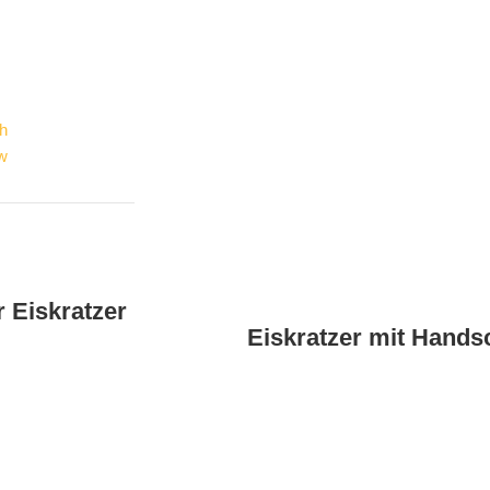
gh
ow
r Eiskratzer
Eiskratzer mit Hand