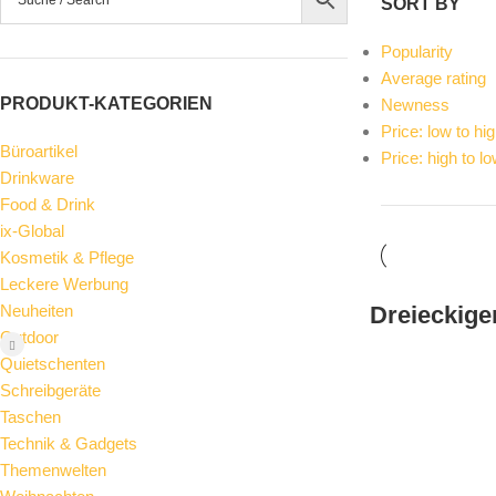
SORT BY
Popularity
Average rating
PRODUKT-KATEGORIEN
Newness
Price: low to hi
Büroartikel
Price: high to l
Drinkware
Food & Drink
ix-Global
Kosmetik & Pflege
Leckere Werbung
Neuheiten
Dreieckige
Outdoor
Quietschenten
Schreibgeräte
Taschen
Technik & Gadgets
Themenwelten