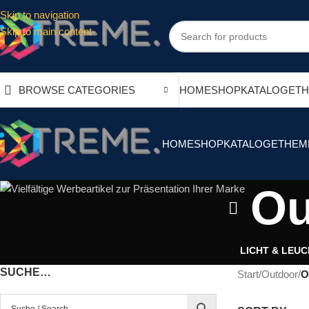
Skip to navigation
Skip to main content
HOME
SHOP
KATALOGE
T
BROWSE CATEGORIES
HOME
SHOP
KATALOGE
THEM
Ou
LICHT & LEU
SUCHE…
Start
/
Outdoor
/
O