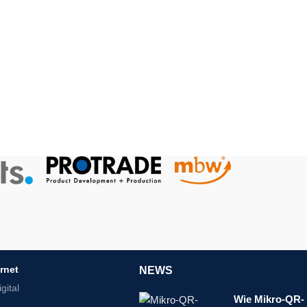
ernet
NEWS
gital
Wie Mikro-QR-