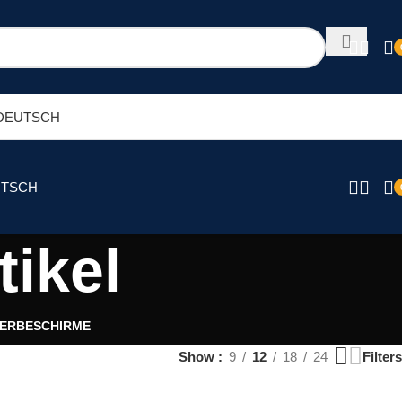
DEUTSCH
TSCH
tikel
ERBESCHIRME
Show
9
12
18
24
Filters