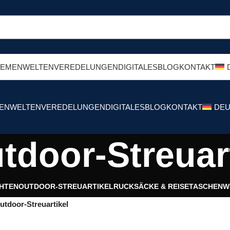
HEMENWELTEN
VEREDELUNGEN
DIGITALES
BLOG
KONTAKT
ENWELTEN
VEREDELUNGEN
DIGITALES
BLOG
KONTAKT
DEU
tdoor-Streuar
CHTEN
OUTDOOR-STREUARTIKEL
RUCKSÄCKE & REISETASCHEN
W
utdoor-Streuartikel