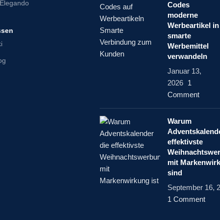
Elegando
Codes
moderne
Werbeartikel in
ssen
smarte
i
Werbemittel
verwandeln
log
Januar 13,
2026
1
Comment
Warum
Adventskalende
effektivste
Weihnachtswe
mit Markenwir
sind
September 16, 
1 Comment