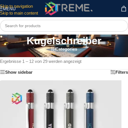
Skip to navigation
MENU
Skip to main content
Kugelschreiber
Categories
Start
/
Schreibgeräte
/
Kugelschreiber
Ergebnisse 1 – 12 von 29 werden angezeigt
Show sidebar
Filters