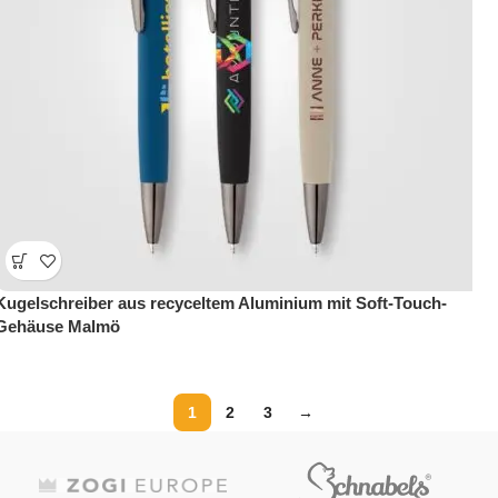
Kugelschreiber aus recyceltem Aluminium mit Soft-Touch-
Gehäuse Malmö
1
2
3
→