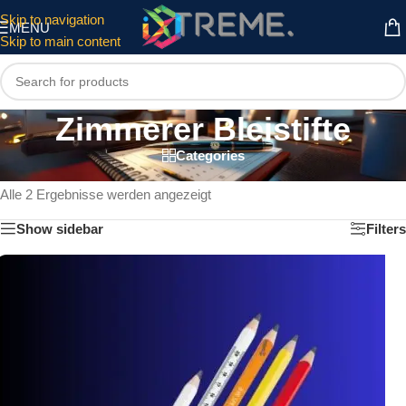
Skip to navigation
MENU
Skip to main content
Zimmerer Bleistifte
Categories
Start
/
Werkzeug
/
Zimmerer Bleistifte
Alle 2 Ergebnisse werden angezeigt
Show sidebar
Filters