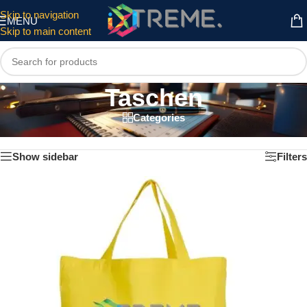
Skip to navigation
MENU
Skip to main content
Taschen
Categories
Start
/
Taschen
Alle 11 Ergebnisse werden angezeigt
Show sidebar
Filters