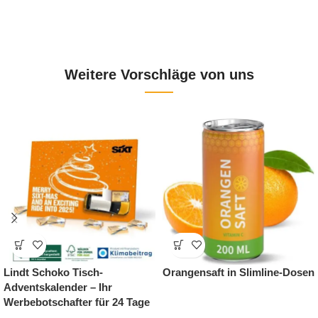
Weitere Vorschläge von uns
 Tisch-
Orangensaft in Slimline-Dosen
Personalisier
der – Ihr
Adventskalen
fter für 24 Tage
Tischaufstell