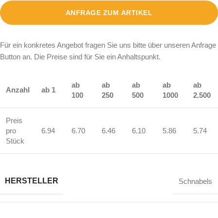
ANFRAGE ZUM ARTIKEL
Für ein konkretes Angebot fragen Sie uns bitte über unseren Anfrage
Button an. Die Preise sind für Sie ein Anhaltspunkt.
ab
ab
ab
ab
ab
Anzahl
ab 1
100
250
500
1000
2.500
Preis
pro
6.94
6.70
6.46
6.10
5.86
5.74
Stück
HERSTELLER
Schnabels