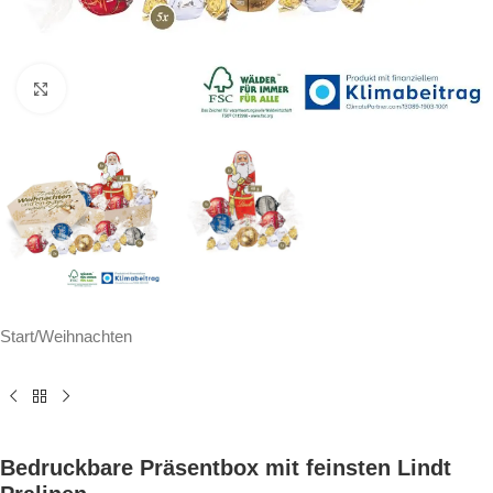
Click to enlarge
Start
/
Weihnachten
Bedruckbare Präsentbox mit feinsten Lindt