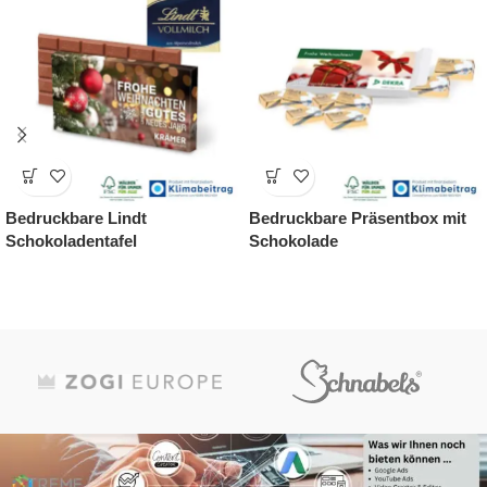
Lindt
Bedruckbare Präsentbox mit
Weihnachtsm
afel
Schokolade
Pralinés in 