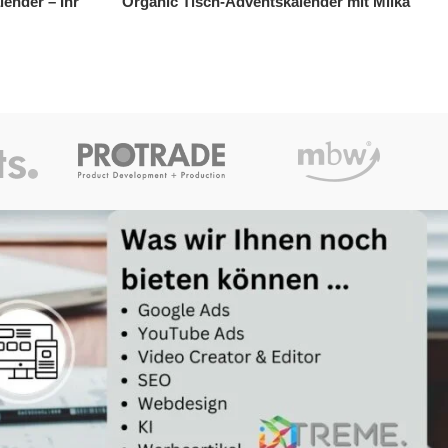
er mit Milka
Werbegeschenk CoffeeBag Barista