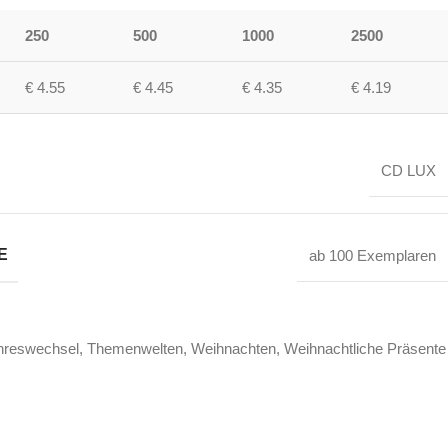
250
500
1000
2500
€ 4.55
€ 4.45
€ 4.35
€ 4.19
CD LUX
E
ab 100 Exemplaren
hreswechsel
,
Themenwelten
,
Weihnachten
,
Weihnachtliche Präsente