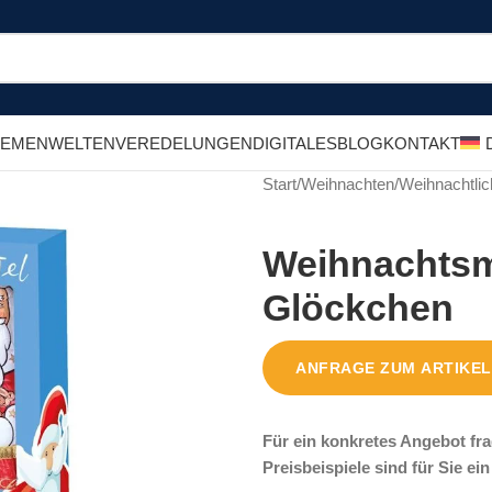
HEMENWELTEN
VEREDELUNGEN
DIGITALES
BLOG
KONTAKT
Start
/
Weihnachten
/
Weihnachtlic
Weihnachtsm
Glöckchen
ANFRAGE ZUM ARTIKEL
Für ein konkretes Angebot fra
Preisbeispiele sind für Sie ei